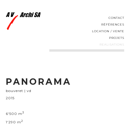
CONTACT
RÉFÉRENCES
LOCATION / VENTE
PROJETS
REALISATIONS
PANORAMA
bouveret | vd
2015
3
6'500 m
2
1'290 m