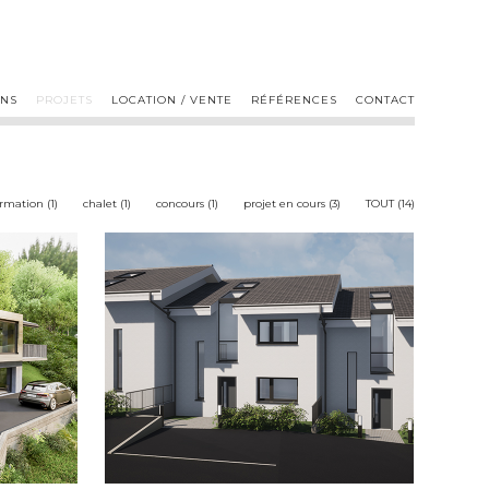
ONS
PROJETS
LOCATION / VENTE
RÉFÉRENCES
CONTACT
rmation (1)
chalet (1)
concours (1)
projet en cours (3)
TOUT (14)