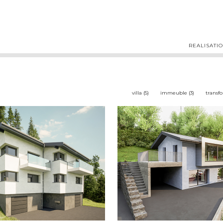
REALISATI
villa (5)
immeuble (3)
transfo